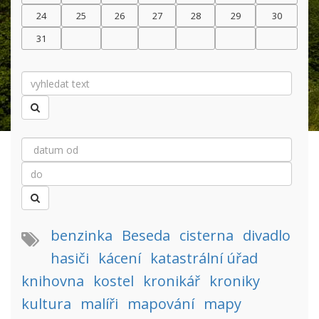
24
25
26
27
28
29
30
31
benzinka
Beseda
cisterna
divadlo
hasiči
kácení
katastrální úřad
knihovna
kostel
kronikář
kroniky
kultura
malíři
mapování
mapy