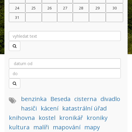
24
25
26
27
28
29
30
31
benzinka
Beseda
cisterna
divadlo
hasiči
kácení
katastrální úřad
knihovna
kostel
kronikář
kroniky
kultura
malíři
mapování
mapy