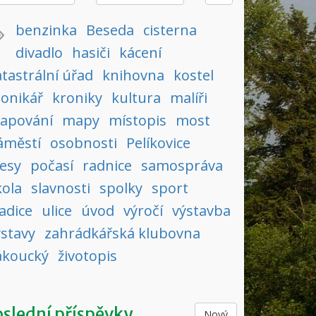
benzinka
Beseda
cisterna
divadlo
hasiči
kácení
tastrální úřad
knihovna
kostel
ronikář
kroniky
kultura
malíři
apování
mapy
místopis
most
áměstí
osobnosti
Pelíkovice
lesy
počasí
radnice
samospráva
kola
slavnosti
spolky
sport
adice
ulice
úvod
výročí
výstavba
ýstavy
zahrádkářská klubovna
ákoucký
životopis
slední příspěvky
Nový