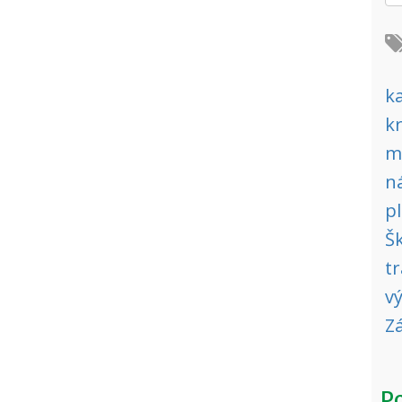
ka
k
m
n
p
Š
tr
v
Z
Po