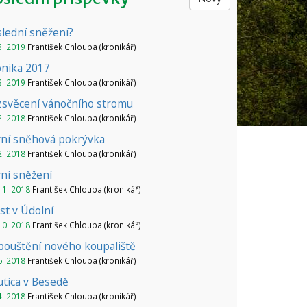
lední sněžení?
3. 2019
František Chlouba (kronikář)
onika 2017
3. 2019
František Chlouba (kronikář)
zsvěcení vánočního stromu
2. 2018
František Chlouba (kronikář)
vní sněhová pokrývka
2. 2018
František Chlouba (kronikář)
ní sněžení
11. 2018
František Chlouba (kronikář)
t v Údolní
10. 2018
František Chlouba (kronikář)
ouštění nového koupaliště
6. 2018
František Chlouba (kronikář)
tica v Besedě
4. 2018
František Chlouba (kronikář)