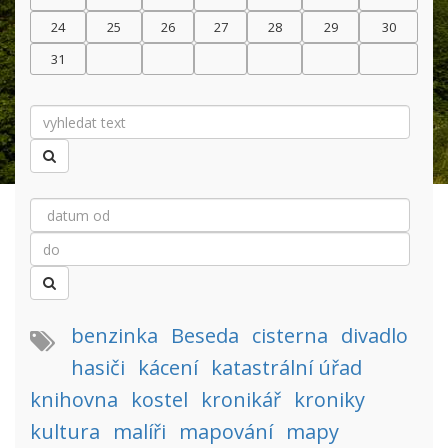
24
25
26
27
28
29
30
31
benzinka
Beseda
cisterna
divadlo
hasiči
kácení
katastrální úřad
knihovna
kostel
kronikář
kroniky
kultura
malíři
mapování
mapy