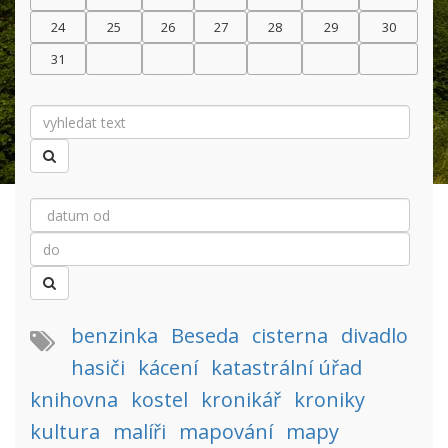
24
25
26
27
28
29
30
31
benzinka
Beseda
cisterna
divadlo
hasiči
kácení
katastrální úřad
knihovna
kostel
kronikář
kroniky
kultura
malíři
mapování
mapy