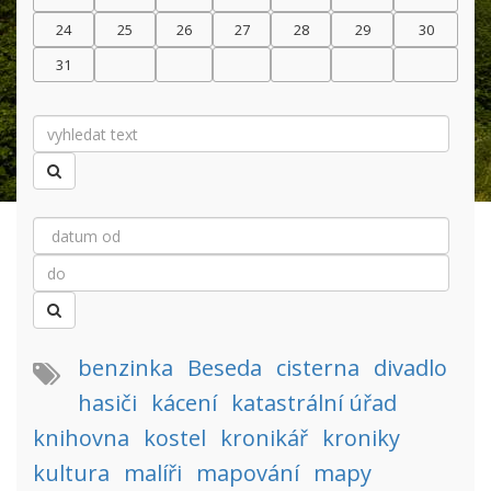
24
25
26
27
28
29
30
31
benzinka
Beseda
cisterna
divadlo
hasiči
kácení
katastrální úřad
knihovna
kostel
kronikář
kroniky
kultura
malíři
mapování
mapy