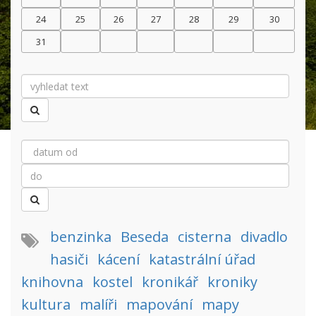
24
25
26
27
28
29
30
31
benzinka
Beseda
cisterna
divadlo
hasiči
kácení
katastrální úřad
knihovna
kostel
kronikář
kroniky
kultura
malíři
mapování
mapy