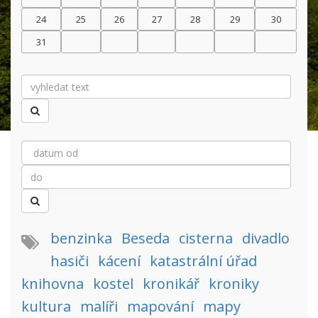
24
25
26
27
28
29
30
31
benzinka
Beseda
cisterna
divadlo
hasiči
kácení
katastrální úřad
knihovna
kostel
kronikář
kroniky
kultura
malíři
mapování
mapy