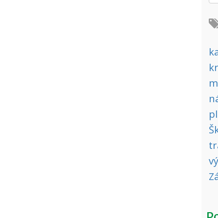
ka
k
m
n
p
Š
tr
v
Z
Po