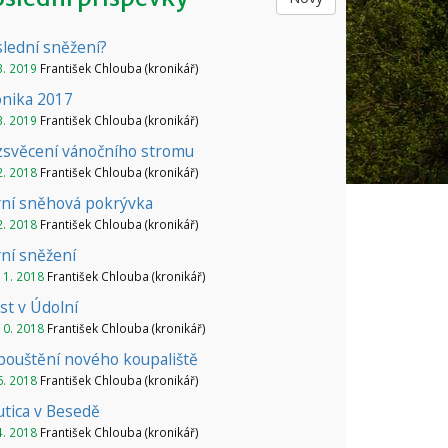
lední sněžení?
3. 2019
František Chlouba (kronikář)
onika 2017
3. 2019
František Chlouba (kronikář)
zsvěcení vánočního stromu
2. 2018
František Chlouba (kronikář)
vní sněhová pokrývka
2. 2018
František Chlouba (kronikář)
ní sněžení
11. 2018
František Chlouba (kronikář)
t v Údolní
10. 2018
František Chlouba (kronikář)
ouštění nového koupaliště
6. 2018
František Chlouba (kronikář)
tica v Besedě
4. 2018
František Chlouba (kronikář)