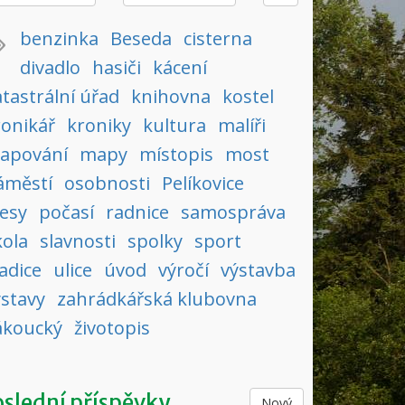
benzinka
Beseda
cisterna
divadlo
hasiči
kácení
tastrální úřad
knihovna
kostel
ronikář
kroniky
kultura
malíři
apování
mapy
místopis
most
áměstí
osobnosti
Pelíkovice
lesy
počasí
radnice
samospráva
kola
slavnosti
spolky
sport
adice
ulice
úvod
výročí
výstavba
ýstavy
zahrádkářská klubovna
ákoucký
životopis
slední příspěvky
Nový