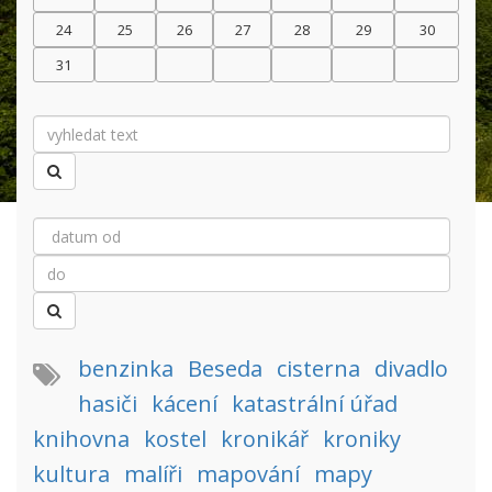
24
25
26
27
28
29
30
31
benzinka
Beseda
cisterna
divadlo
hasiči
kácení
katastrální úřad
knihovna
kostel
kronikář
kroniky
kultura
malíři
mapování
mapy