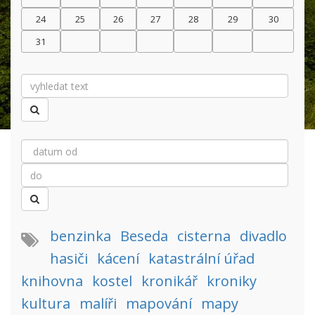
24
25
26
27
28
29
30
31
benzinka
Beseda
cisterna
divadlo
hasiči
kácení
katastrální úřad
knihovna
kostel
kronikář
kroniky
kultura
malíři
mapování
mapy